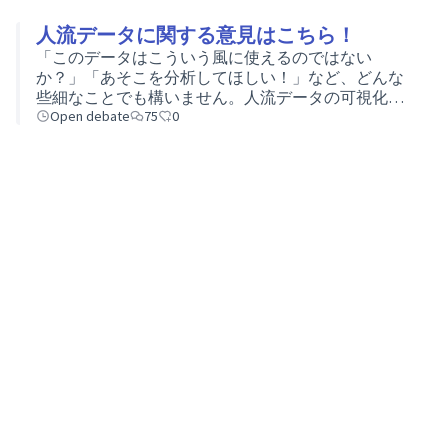
人流データに関する意見はこちら！
「このデータはこういう風に使えるのではない
か？」「あそこを分析してほしい！」など、どんな
些細なことでも構いません。人流データの可視化に
ついて、気づいたことやご意見をお願いいたしま
Open debate
75
0
す！