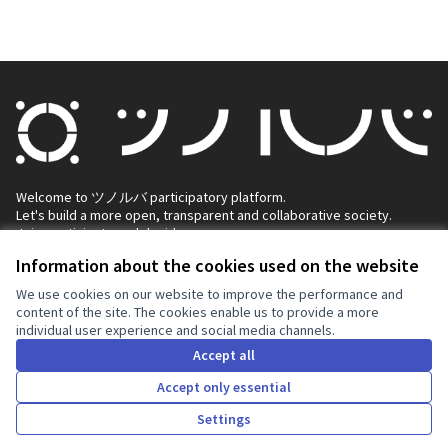
Welcome to ツノルバ participatory platform.
Let's build a more open, transparent and collaborative society.
Join, participate and decide.
Decidim
Information about the cookies used on the website
Home
We use cookies on our website to improve the performance and
content of the site. The cookies enable us to provide a more
Processes
individual user experience and social media channels.
Accept all
Assemblies
Accept only essential
Help
Settings
Home
Search
Activity
Log in