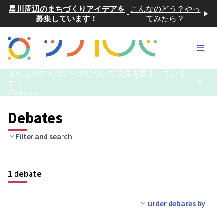
星川周辺のまちづくりアイデアを
こんなのどう？やっ
-
募集しています！
てみたら？
Main
まちなかの人流データについて意見を募集していま
す！
Main 
/
Debates
Debates
Filter and search
1 debate
Order debates by