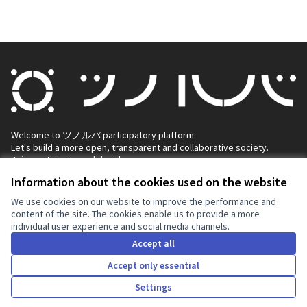
Welcome to ツノルバ participatory platform.
Let's build a more open, transparent and collaborative society.
Join, participate and decide.
Decidim
Information about the cookies used on the website
Home
We use cookies on our website to improve the performance and
content of the site. The cookies enable us to provide a more
Processes
individual user experience and social media channels.
Accept all
Assemblies
Accept only essential
Help
Settings
Home
Search
Activity
Log in