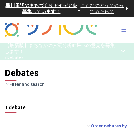
星川周辺のまちづくりアイデアを
こんなのどう？やっ
-
募集しています！
てみたら？
Main
【最新版】まちなかの人流分析結果への意見を募集
します！
Main 
/
Debates
Debates
Filter and search
1 debate
Order debates by