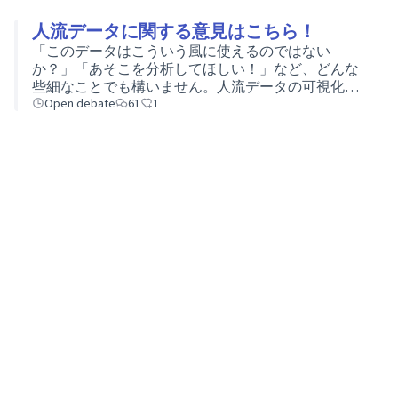
人流データに関する意見はこちら！
「このデータはこういう風に使えるのではない
か？」「あそこを分析してほしい！」など、どんな
些細なことでも構いません。人流データの可視化に
ついて、気づいたことやご意見をお願いいたしま
Open debate
61
1
す！