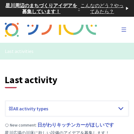
星川周辺のまちづくりアイデアを
こんなのどう？やっ
-
募集しています！
てみたら？
Main
Last activities
Last activity
All activity types
日がわりキッチンカーがほしいです
New comment:
星川広場の川床に欲しい設備のアイデアを募集します！