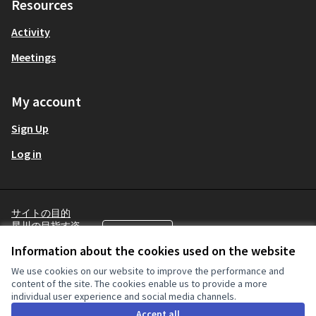
Resources
Activity
Meetings
My account
Sign Up
Log in
サイトの目的
星川の目指す姿
English
Choose language
言語を選択
Terms and Conditions
Information about the cookies used on the website
Cookie settings
We use cookies on our website to improve the performance and
content of the site. The cookies enable us to provide a more
individual user experience and social media channels.
Creative Co
(External lin
Accept all