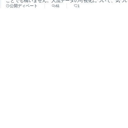
ことでも構いません。人流データの可視化について、気づ
公開ディベート
61
1