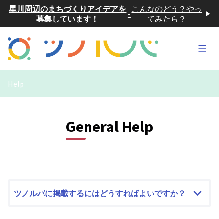
星川周辺のまちづくりアイデアを
こんなのどう？やっ
-
募集しています！
てみたら？
Main
Help
General Help
ツノルバに掲載するにはどうすればよいですか？