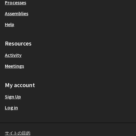
Processes
Assemblies
Help
Resources
Activity
Meetings
My account
Sign Up
Log in
サイトの目的