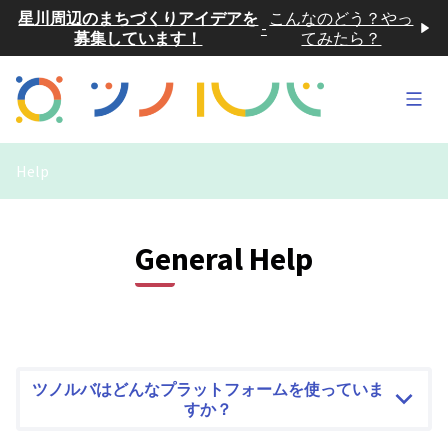
星川周辺のまちづくりアイデアを
こんなのどう？やっ
-
募集しています！
てみたら？
Main
Help
General Help
ツノルバはどんなプラットフォームを使っていま
すか？