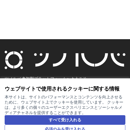
ツノルバ 参加型プラットフォームへようこそ。
より開かれた透明性のあるコラボレーティブな社会を構築しまし
ウェブサイトで使用されるクッキーに関する情報
ょう。
一緒に参加し、決定しましょう。
本サイトは、サイトのパフォーマンスとコンテンツを向上させる
Decidim
ために、ウェブサイト上でクッキーを使用しています。 クッキー
は、より多くの個々のユーザーエクスペリエンスとソーシャルメ
ホーム
ディアチャネルを提供することができます。
すべて受け入れる
ワークショップ・会議
必須のみを受け入れる