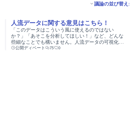
議論の並び替え:
人流データに関する意見はこちら！
「このデータはこういう風に使えるのではない
か？」「あそこを分析してほしい！」など、どんな
些細なことでも構いません。人流データの可視化に
ついて、気づいたことやご意見をお願いいたしま
公開ディベート
75
0
す！