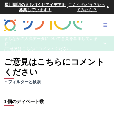
星川周辺のまちづくりアイデアを
こんなのどう？やっ
-
募集しています！
てみたら？
メイ
まちなかの人流データについて意見を募集していま
す！
メイン
/
ご意見はこちらにコメントください
ご意見はこちらにコメント
ください
フィルターと検索
1 個のディベート数