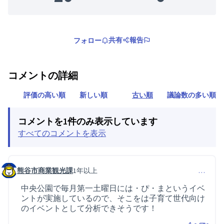
共有
報告
フォロー
コメントの詳細
評価の高い順
新しい順
古い順
議論数の多い順
コメントを1件のみ表示しています
すべてのコメントを表示
熊谷市商業観光課
1年以上
…
コメント 73 (コメント 67 への返信)
中央公園で毎月第一土曜日には・ぴ・まというイベ
ントが実施しているので、そこをは子育て世代向け
のイベントとして分析できそうです！