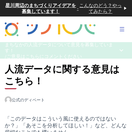
星川周辺のまちづくりアイデアを
こんなのどう？やっ
-
募集しています！
てみたら？
メイ
まちなかの人流データについて意見を募集していま
す！
メイン
/
ご意見はこちらにコメントください
人流データに関する意見は
こちら！
公式のディベート
「このデータはこういう風に使えるのではない
か？」「あそこを分析してほしい！」など、どんな