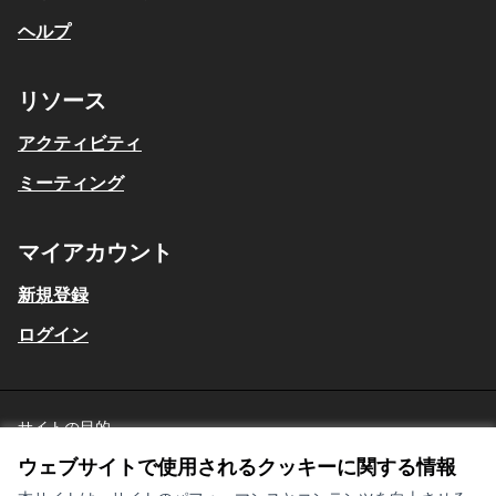
ヘルプ
リソース
アクティビティ
ミーティング
マイアカウント
新規登録
ログイン
サイトの目的
星川の目指す姿
日本語
ウェブサイトで使用されるクッキーに関する情報
Choose language
言語を選択
利用規約
Cookieの設定