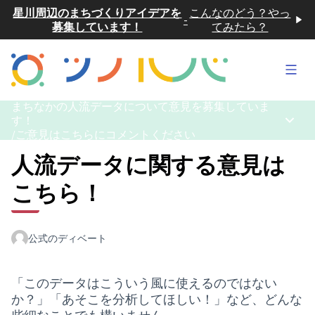
星川周辺のまちづくりアイデアを
こんなのどう？やっ
-
募集しています！
てみたら？
メイ
まちなかの人流データについて意見を募集していま
す！
メイン
/
ご意見はこちらにコメントください
人流データに関する意見は
こちら！
公式のディベート
「このデータはこういう風に使えるのではない
か？」「あそこを分析してほしい！」など、どんな