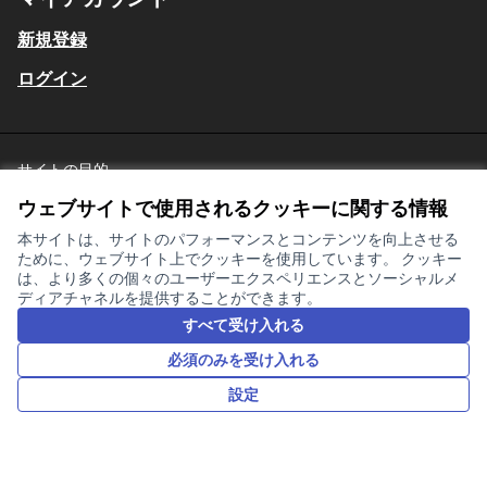
新規登録
ログイン
サイトの目的
星川の目指す姿
日本語
ウェブサイトで使用されるクッキーに関する情報
Choose language
言語を選択
利用規約
Cookieの設定
本サイトは、サイトのパフォーマンスとコンテンツを向上させる
ために、ウェブサイト上でクッキーを使用しています。 クッキー
は、より多くの個々のユーザーエクスペリエンスとソーシャルメ
ディアチャネルを提供することができます。
クリエイテ
(外部リンク
すべて受け入れる
(外部リンク)
このサイトは
フリーソフトウェア
で作られています。
(外部リンク)
必須のみを受け入れる
設定
ホーム
検索
アクティビティ
ログイン