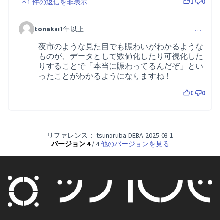
1
0
1 件の返信を非表示
tonakai
1年以上
…
コメント 74 (コメント 61 への返信)
夜市のような見た目でも賑わいがわかるような
ものが、データとして数値化したり可視化した
りすることで「本当に賑わってるんだぞ」とい
ったことがわかるようになりますね！
0
0
リファレンス： tsunoruba-DEBA-2025-03-1
バージョン 4
/ 4
他のバージョンを見る