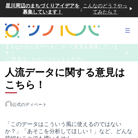
星川周辺のまちづくりアイデアを
こんなのどう？やっ
-
募集しています！
てみたら？
メイ
まちなかの人流データについて意見を募集していま
す！
メイン
/
ご意見はこちらにコメントください
人流データに関する意見は
こちら！
公式のディベート
「このデータはこういう風に使えるのではない
か？」「あそこを分析してほしい！」など、どんな