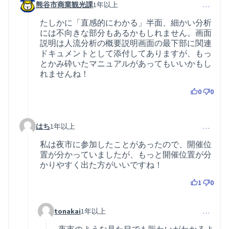
熊谷市商業観光課
1年以上
…
コメント 44 (コメント 23 への返信)
たしかに「直感的にわかる」半面、細かい分析
には不向きな部分もあるかもしれません。画面
説明は人流分析の概要説明画面の最下部に関連
ドキュメントとして添付してありますが、もっ
とかみ砕いたマニュアルがあってもいいかもし
れませんね！
0
0
はち
1年以上
…
コメント 61 (コメント 23 への返信)
私は夜市に参加したことがあったので、開催位
置が分かっていましたが、もっと開催位置が分
かりやすく出た方がいいですね！
1
0
tonakai
1年以上
…
コメント 74 (コメント 61 への返信)
夜市のような見た目でも賑わいがわかるよ