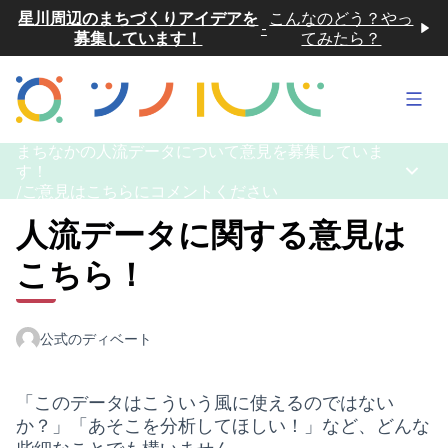
星川周辺のまちづくりアイデアを
こんなのどう？やっ
-
募集しています！
てみたら？
メイ
まちなかの人流データについて意見を募集していま
す！
メイン
/
ご意見はこちらにコメントください
人流データに関する意見は
こちら！
公式のディベート
「このデータはこういう風に使えるのではない
か？」「あそこを分析してほしい！」など、どんな