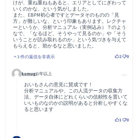
けが、重ね重ねもあると、エリアとしてにぎわって
いくのかな、という気がしました。
また、EBPM初心者ですとデータそのものの「見
方」が難しいな、という印象もあります。レクチャ
ーというか、分析マニュアル（実例込み）？のよう
なで、「なるほど、そうやって見るのか」や「そう
いうことが読み取れるのか」という気づきを与えて
もらえると、助かるなと思いました。
2
0
3 件の返信を非表示
komugi
1年以上
…
コメント 29 (コメント 23 への返信)
おいもさんの意見に賛成です！
分析マニュアルや、この人流データの収集方
法、データ自体にどれくらいの信頼性を置いて
いいものなのかの説明があると分析しやすくな
ると思います
1
0